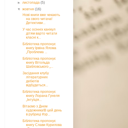
►
листопада
(5)
▼
жовтня
(16)
Нові книги вже чекають
на свого читача!
Детективи...
У час осінніх канікул
дітям варто читати
класні к...
Бібліотека пропонує
книгу Ірвіна Ялома
„Проблема ...
Бібліотека пропонує
книгу Вітольда
Шабловського „...
Засідання клубу
літературних
дебютів
відбудеться...
Бібліотека пропонує
книгу Лорана Гунеля
„Інтуїція...
Вітаємо з Днем
художника!В цей день
в рубриці #зр...
Бібліотека пропонує
книгу Слави Курилова