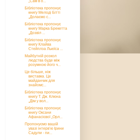
„Сам в о...
Бібліотека пропонує
книгу Мелоді Бітті
„Долаємо с...
Бібліотека пропонує
книгу Марка Брекетта
„Дозвіл ...
Бібліотека пропонує
книгу Клайва
Стейплза Льюїса ...
Майбутній розкол
людства буде між
розумною його ч...
Це більше, ніж
виставка. Це
майданчик для
знайомс...
Бібліотека пропонує
книгу Т. Дж. Клюна
„Дім у вол...
Бібліотека пропонує
книгу Оксани
Афанасієвої „Орл...
Пропонуємо вашій
увазі інтерв’ю Ірини
Садули - пи...