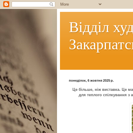
Відділ ху
Закарпатс
понеділок, 6 жовтня 2025 р.
Це більше, ніж виставка. Це м
для теплого спілкування з