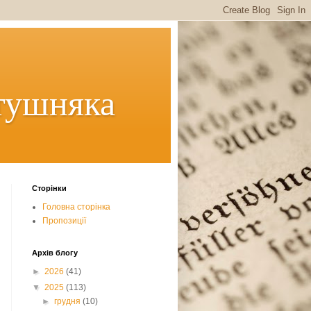
тушняка
Сторінки
Головна сторінка
Пропозиції
Архів блогу
►
2026
(41)
▼
2025
(113)
►
грудня
(10)