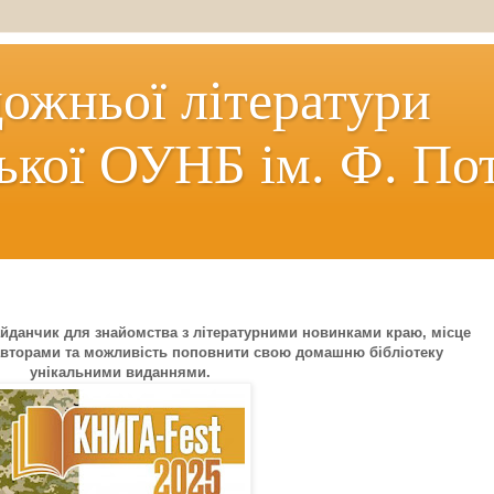
дожньої літератури
ької ОУНБ ім. Ф. По
айданчик для знайомства з літературними новинками краю, місце
 авторами та можливість поповнити свою домашню бібліотеку
унікальними виданнями.