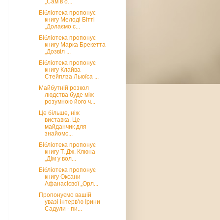
„Сам в о...
Бібліотека пропонує
книгу Мелоді Бітті
„Долаємо с...
Бібліотека пропонує
книгу Марка Брекетта
„Дозвіл ...
Бібліотека пропонує
книгу Клайва
Стейплза Льюїса ...
Майбутній розкол
людства буде між
розумною його ч...
Це більше, ніж
виставка. Це
майданчик для
знайомс...
Бібліотека пропонує
книгу Т. Дж. Клюна
„Дім у вол...
Бібліотека пропонує
книгу Оксани
Афанасієвої „Орл...
Пропонуємо вашій
увазі інтерв’ю Ірини
Садули - пи...