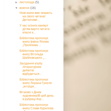
►
листопада
(5)
▼
жовтня
(16)
Нові книги вже чекають
на свого читача!
Детективи...
У час осінніх канікул
дітям варто читати
класні к...
Бібліотека пропонує
книгу Ірвіна Ялома
„Проблема ...
Бібліотека пропонує
книгу Вітольда
Шабловського „...
Засідання клубу
літературних
дебютів
відбудеться...
Бібліотека пропонує
книгу Лорана Гунеля
„Інтуїція...
Вітаємо з Днем
художника!В цей день
в рубриці #зр...
Бібліотека пропонує
книгу Слави Курилова