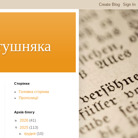
тушняка
Сторінки
Головна сторінка
Пропозиції
Архів блогу
►
2026
(41)
▼
2025
(113)
►
грудня
(10)