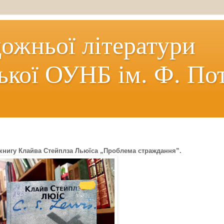
дожньої літератури
ької ОУНБ ім. Ф. По
книгу Клайва Стейплза Льюїса „Проблема страждання”.