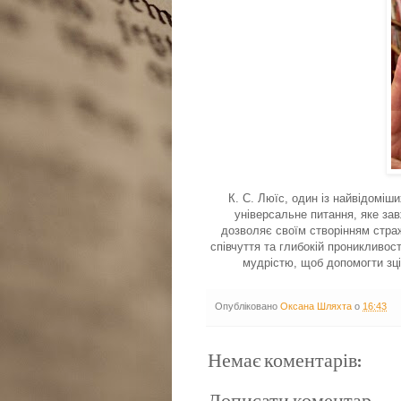
К. С. Люїс, один із найвідоміш
універсальне питання, яке за
дозволяє своїм створінням стра
співчуття та глибокій проникливос
мудрістю, щоб допомогти зці
Опубліковано
Оксана Шляхта
о
16:43
Немає коментарів: