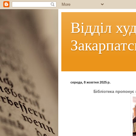
Відділ ху
Закарпатс
середа, 8 жовтня 2025 р.
Бібліотека пропонує 