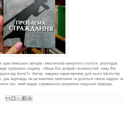
их християнських авторів і мислителів минулого століття, розглядає
вжди турбувало людину: «Якщо Бог добрий і всемогутній, чому Він
ждати від болю?». Автор, завдяки характерному для нього багатству
ті, дає відповідь на це важливе запитання та ділиться своєю надією та
лити світ, який жадає справжнього розуміння людської природи.