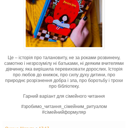
Це – історія про талановиту, не за роками розвинену,
самотню і незрозумілу ні батьками, ні деяким вчителями
дівчинку, яка вирішила перевиховати дорослих. Історія
про любов до книжок, про силу духу дитини, про
природнє розрізнення добра і зла, про боротьбу і трохи
про бібліотеку.
Гарний варіант для сімейного читання
#зробимо_читання_сімейним_ритуалом
#сімейнийформуляр