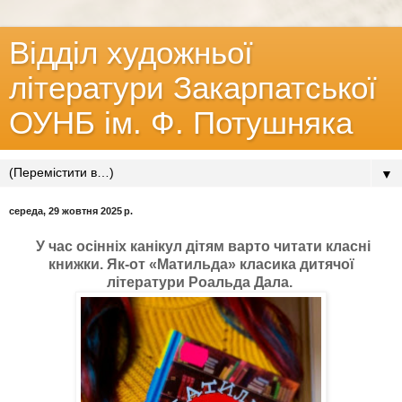
Відділ художньої
літератури Закарпатської
ОУНБ ім. Ф. Потушняка
▼
середа, 29 жовтня 2025 р.
У час осінніх канікул дітям варто читати класні
книжки. Як-от «Матильда» класика дитячої
літератури Роальда Дала.